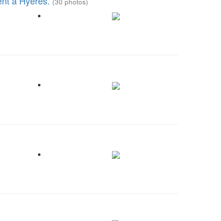
ent à Hyères.
(30 photos)