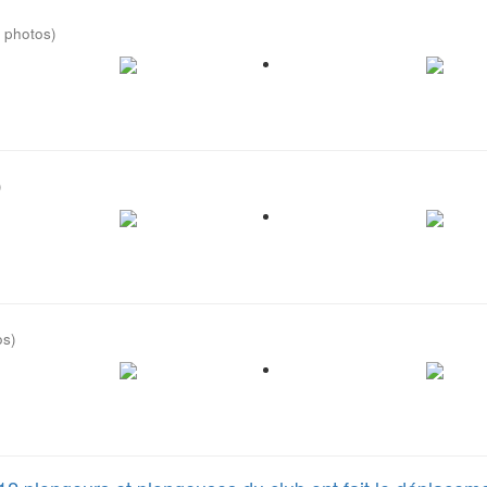
 photos)
)
os)