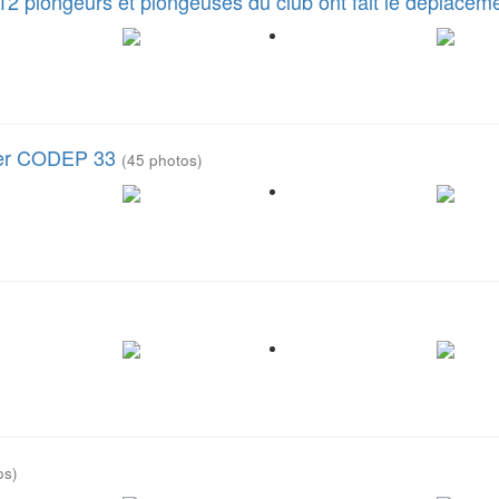
12 plongeurs et plongeuses du club ont fait le déplacem
rier CODEP 33
(45 photos)
os)