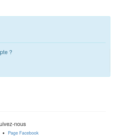
pte ?
uivez-nous
Page Facebook