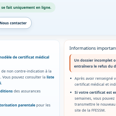
 se fait uniquement en ligne.
Nous contacter
Informations important
modèle de certificat médical
Un dossier incomplet ou
entraînera le refus du d
l de non contre-indication à la
. Vous pouvez consulter la
liste
Après avoir renseigné v
i
.
certificat médical et in
nditions
des assurances
Si votre certificat est 
semaines, vous pouvez l
transmettre le nouveau 
torisation parentale
pour les
site de la FFESSM.