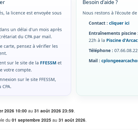
ier
Besoin d'aide ?
s, la licence est envoyée sous
Nous restons à l'écoute de
Contact :
cliquer ici
 dans un délai d'un mois après
Entraînements piscine 
crétariat du CPA par mail.
22h à la
Piscine d'Arca
 carte, pensez à vérifier les
Téléphone :
07.66.08.22
ent.
Mail :
cplongeearcach
nt sur le site de la
FFESSM
et
de votre compte.
nnexion sur le site FFESSM,
u CPA.
er 2026 10:00
au
31 août 2026 23:59
.
able du
01 septembre 2025
au
31 août 2026
.